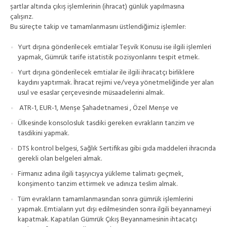
şartlar altında çıkış işlemlerinin (ihracat) günlük yapılmasına
çalışırız.
Bu süreçte takip ve tamamlanmasını üstlendiğimiz işlemler:
Yurt dışına gönderilecek emtialar Teşvik Konusu ise ilgili işlemleri
yapmak, Gümrük tarife istatistik pozisyonlarını tespit etmek.
Yurt dışına gönderilecek emtialar ile ilgili ihracatçı birliklere
kaydını yaptırmak. İhracat rejimi ve/veya yönetmeliğinde yer alan
usul ve esaslar çerçevesinde müsaadelerini almak.
ATR-1, EUR-1, Menşe Şahadetnamesi , Özel Menşe ve
Ülkesinde konsolosluk tasdiki gereken evrakların tanzim ve
tasdikini yapmak.
DTS kontrol belgesi, Sağlık Sertifikası gibi gıda maddeleri ihracında
gerekli olan belgeleri almak.
Firmanız adına ilgili taşıyıcıya yükleme talimatı geçmek,
konşimento tanzim ettirmek ve adınıza teslim almak.
Tüm evrakların tamamlanmasından sonra gümrük işlemlerini
yapmak. Emtiaların yut dışı edilmesinden sonra ilgili beyannameyi
kapatmak. Kapatılan Gümrük Çıkış Beyannamesinin ihtacatçı