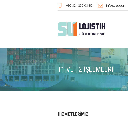
+90 324 232 03 85
info@sugumr
T1 VE T2 İŞLEMLERI
HIZMETLERIMIZ