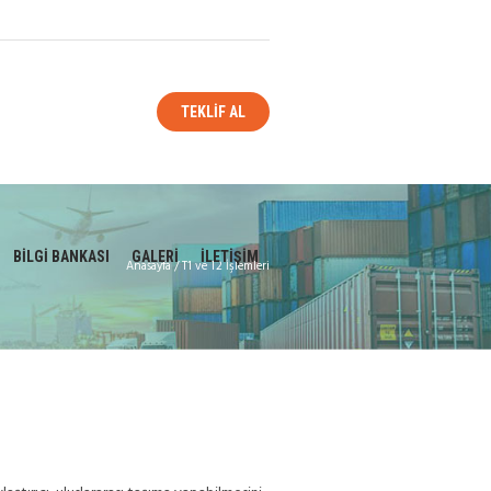
TEKLİF AL
BİLGİ BANKASI
GALERİ
İLETİŞİM
Anasayfa
/
T1 ve T2 İşlemleri