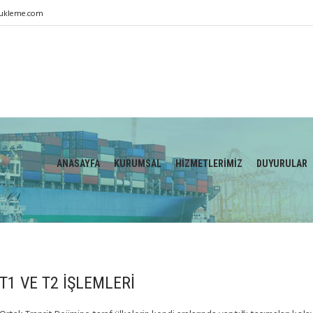
ukleme.com
ANASAYFA
KURUMSAL
HİZMETLERİMİZ
DUYURULAR
T1 VE T2 İŞLEMLERI