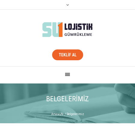
TEKLİF AL
BELGELERIMIZ
Anasayfa
/
Belgelerimiz