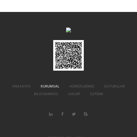
ANASAYFA
KURUMSAL
HİZMETLERİMİZ
DUYURULAR
BİLGİ BANKASI
GALERİ
İLETİŞİM